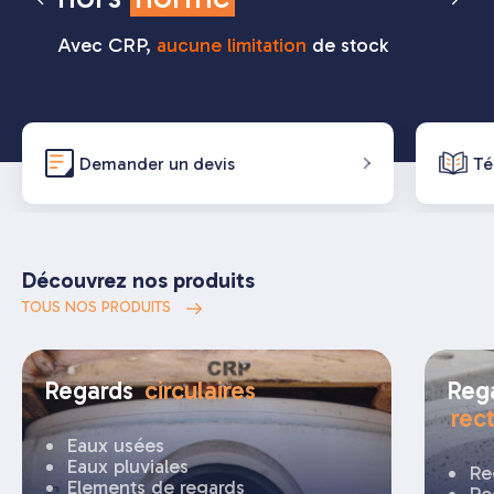
BÉTONS
béton
Avec CRP,
aucune limitation
de stock
Livrés en
Devis sous
moins de 48h
48h
partout en France
Demander un devis
Té
Découvrez nos produits
TOUS NOS PRODUITS
Regards
circulaires
Rega
rec
Eaux usées
Eaux pluviales
Re
Elements de regards
Re