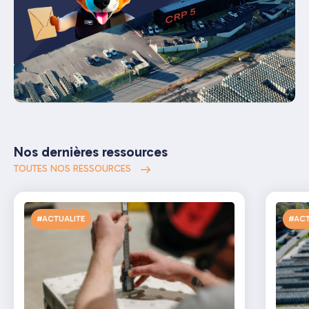
Nos dernières ressources
TOUTES NOS RESSOURCES
#ACTUALITE
#ACT