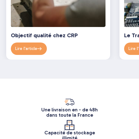
Objectif qualité chez CRP
Le Tr
Lire l'article
Lire l
Une livraison en - de 48h
dans toute la France
Capacité de stockage
illimité