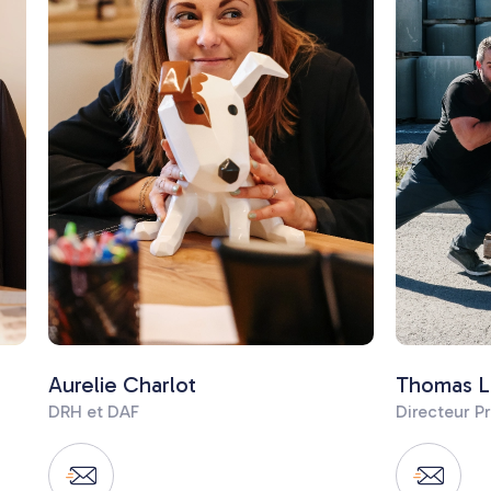
Aurelie Charlot
Thomas L
DRH et DAF
Directeur P