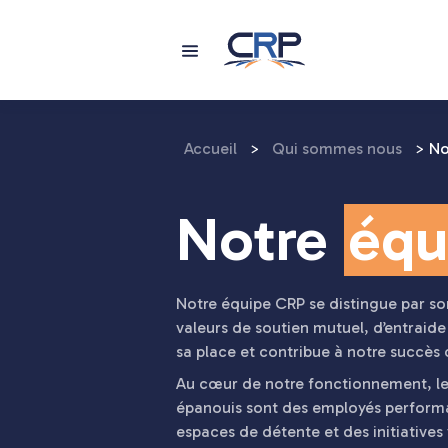
Aller
au
contenu
Accueil
>
Qui sommes nous
>
No
Notre
équ
Notre équipe CRP se distingue par s
valeurs de soutien mutuel, d’entrai
sa place et contribue à notre succès c
Au cœur de notre fonctionnement, le
épanouis sont des employés performa
espaces de détente et des initiatives 